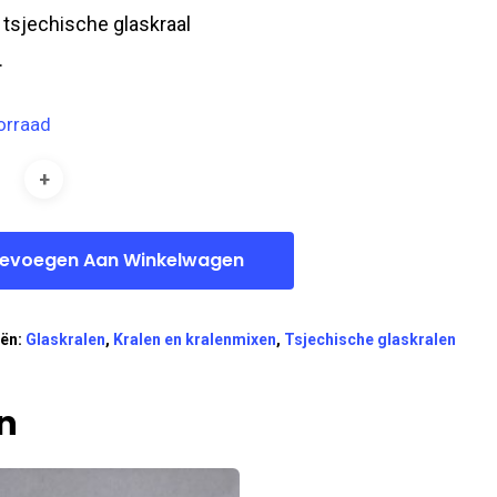
l tsjechische glaskraal
.
orraad
evoegen Aan Winkelwagen
eën:
Glaskralen
,
Kralen en kralenmixen
,
Tsjechische glaskralen
n