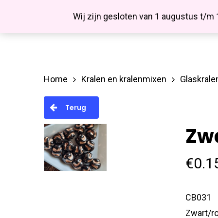
Skip
Facebook
Wij zijn gesloten van 1 augustus t/m
to
main
content
Home
Kralen en kralenmixen
Glaskrale
Hit enter to search or ESC to close
Terug
Zw
€
0.1
CB031
Zwart/r