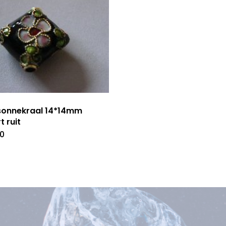
sonnekraal 14*14mm
t ruit
50