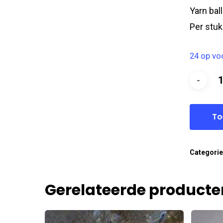
Yarn bal
Per stuk
24 op vo
To
Categori
Gerelateerde producte