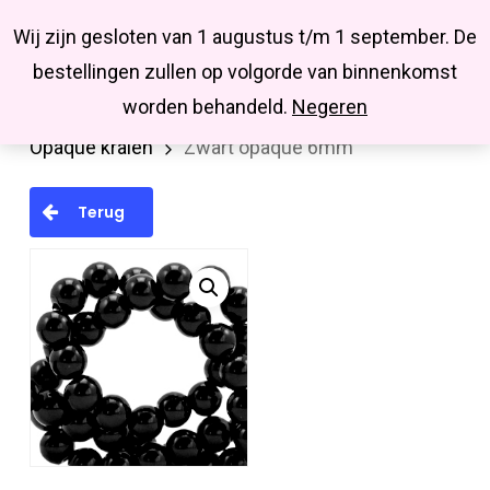
Menu
Skip
Missbluesieraden
Wij zijn gesloten van 1 augustus t/m 1 september. De
search
account
to
Close
bestellingen zullen op volgorde van binnenkomst
main
Menu
worden behandeld.
Negeren
Home
Kralen en kralenmixen
Glaskralen
content
Opaque kralen
Zwart opaque 6mm
Terug