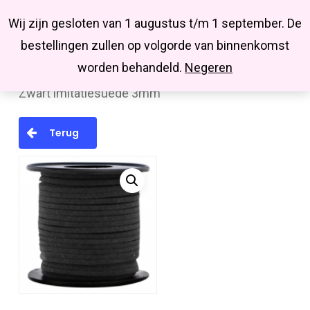
Menu
Skip
Missbluesieraden
Wij zijn gesloten van 1 augustus t/m 1 september. De
search
account
to
Close
bestellingen zullen op volgorde van binnenkomst
main
Menu
worden behandeld.
Negeren
Home
Imitatie suède
Imi. suède veters
content
Zwart imitatiesuede 3mm
Terug