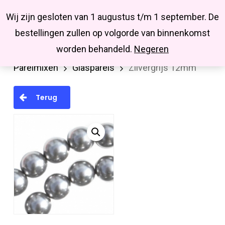
Menu
Skip
Missbluesieraden
Wij zijn gesloten van 1 augustus t/m 1 september. De
search
account
to
Close
bestellingen zullen op volgorde van binnenkomst
main
Menu
worden behandeld.
Negeren
Home
Kralen en kralenmixen
Parels en
content
Parelmixen
Glasparels
Zilvergrijs 12mm
Terug