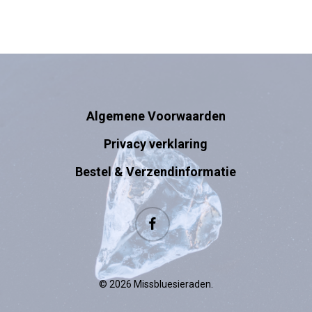
Algemene Voorwaarden
Privacy verklaring
Bestel & Verzendinformatie
facebook
© 2026 Missbluesieraden.