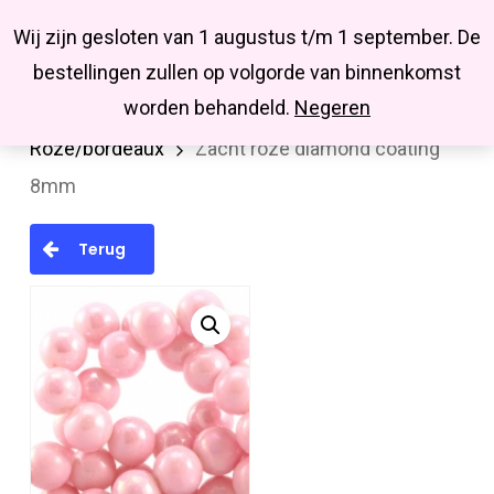
Menu
Skip
Missbluesieraden
Wij zijn gesloten van 1 augustus t/m 1 september. De
search
account
to
Close
bestellingen zullen op volgorde van binnenkomst
main
Menu
worden behandeld.
Negeren
Home
Kralen en kralenmixen
Glaskralen
content
Roze/bordeaux
Zacht roze diamond coating
8mm
Terug