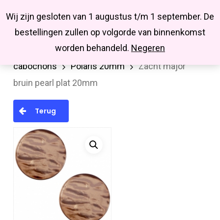
Menu
Skip
Missbluesieraden
Wij zijn gesloten van 1 augustus t/m 1 september. De
search
account
to
Close
bestellingen zullen op volgorde van binnenkomst
main
Menu
worden behandeld.
Negeren
Home
Cabochons/Camee
Polaris
content
cabochons
Polaris 20mm
Zacht major
bruin pearl plat 20mm
Terug