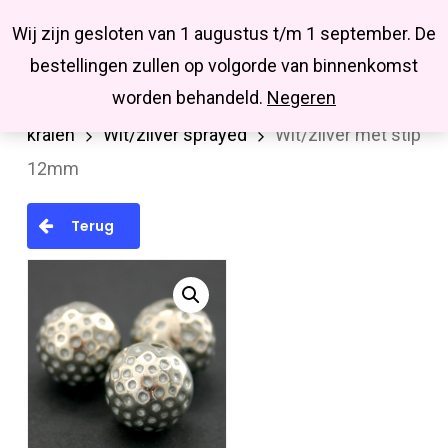
Menu
Skip
Missbluesieraden
Wij zijn gesloten van 1 augustus t/m 1 september. De
search
account
to
Close
bestellingen zullen op volgorde van binnenkomst
main
Menu
worden behandeld.
Negeren
Home
Kralen en kralenmixen
Metallook
content
kralen
Wit/zilver sprayed
Wit/zilver met stip
12mm
Terug