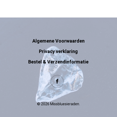
Algemene Voorwaarden
Privacy verklaring
Bestel & Verzendinformatie
facebook
© 2026 Missbluesieraden.