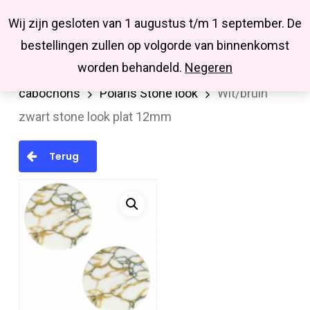
Menu
Skip
Missbluesieraden
Wij zijn gesloten van 1 augustus t/m 1 september. De
search
account
to
Close
bestellingen zullen op volgorde van binnenkomst
main
Menu
worden behandeld.
Negeren
Home
Cabochons/Camee
Polaris
content
cabochons
Polaris Stone look
Wit/bruin
zwart stone look plat 12mm
Terug