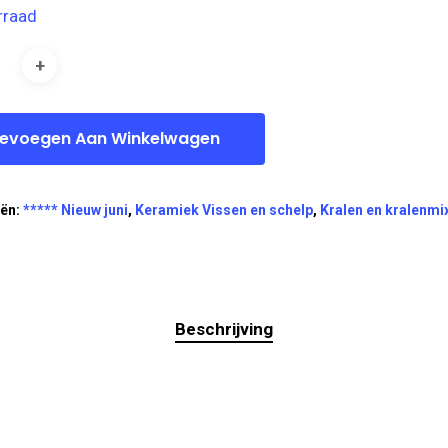
rraad
evoegen Aan Winkelwagen
eën:
***** Nieuw juni
,
Keramiek Vissen en schelp
,
Kralen en kralenmi
Beschrijving