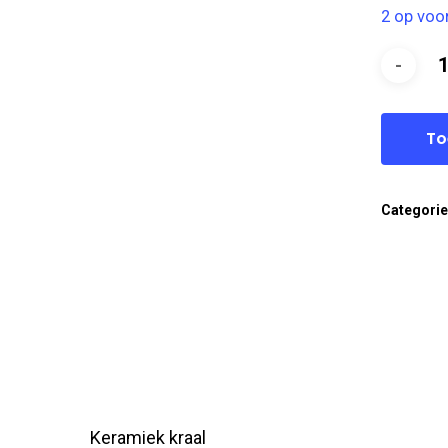
2 op voo
To
Categori
Keramiek kraal