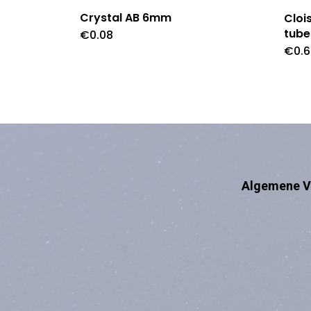
Crystal AB 6mm
Cloi
tube
€
0.08
€
0.
Algemene V