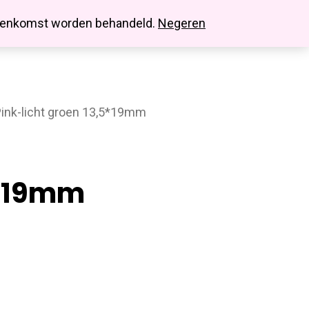
search
account
innenkomst worden behandeld.
Negeren
Pink-licht groen 13,5*19mm
5*19mm