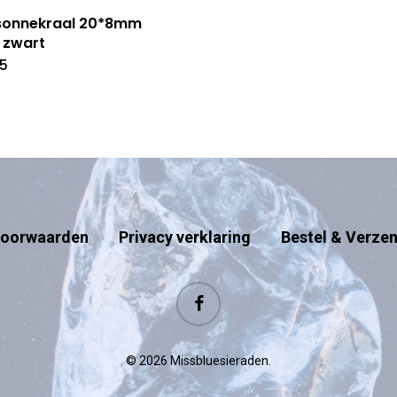
sonnekraal 20*8mm
 zwart
65
oorwaarden
Privacy verklaring
Bestel & Verze
facebook
© 2026 Missbluesieraden.