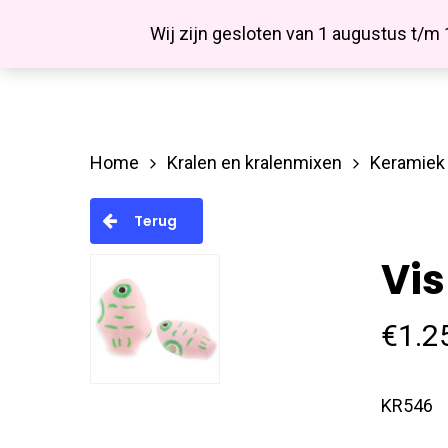
Skip
Facebook
Wij zijn gesloten van 1 augustus t/m
to
main
content
Home
Kralen en kralenmixen
Keramiek 
Hit enter to search or ESC to close
Terug
Vis
€
1.2
KR546