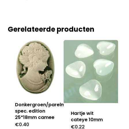
Gerelateerde producten
Donkergroen/parelmoer
spec. edition
Hartje wit
25*18mm camee
cateye 10mm
€
0.40
€
0.22