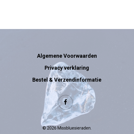
Algemene Voorwaarden
Privacy verklaring
Bestel & Verzendinformatie
facebook
© 2026 Missbluesieraden.