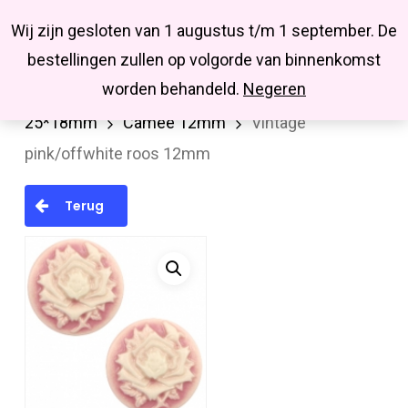
Menu
Skip
Missbluesieraden
Wij zijn gesloten van 1 augustus t/m 1 september. De
search
account
to
Close
bestellingen zullen op volgorde van binnenkomst
main
Menu
worden behandeld.
Negeren
Home
Cabochons/Camee
Camee 12, 20 en
content
25*18mm
Camee 12mm
Vintage
pink/offwhite roos 12mm
Terug