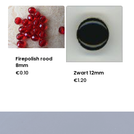
Firepolish rood
8mm
€
0.10
Zwart 12mm
€
1.20