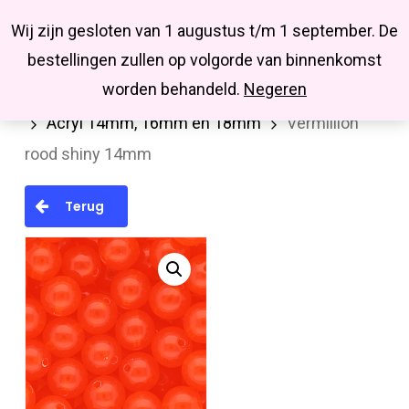
Menu
Skip
Missbluesieraden
Wij zijn gesloten van 1 augustus t/m 1 september. De
search
account
to
Close
bestellingen zullen op volgorde van binnenkomst
main
Menu
worden behandeld.
Negeren
Home
Kralen en kralenmixen
Acryl kralen
content
Acryl 14mm, 16mm en 18mm
Vermillion
rood shiny 14mm
Terug