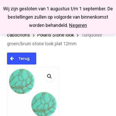
Menu
Skip
Missbluesieraden
Wij zijn gesloten van 1 augustus t/m 1 september. De
search
account
to
Close
bestellingen zullen op volgorde van binnenkomst
main
Menu
worden behandeld.
Negeren
Home
Cabochons/Camee
Polaris
content
cabochons
Polaris Stone look
Turquoise
groen/bruin stone look plat 12mm
Terug