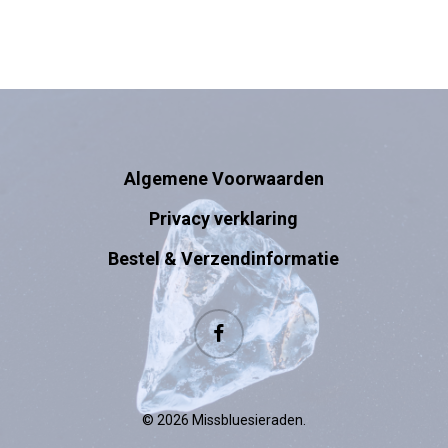
Algemene Voorwaarden
Privacy verklaring
Bestel & Verzendinformatie
facebook
© 2026 Missbluesieraden.