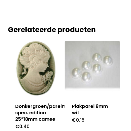
Gerelateerde producten
Donkergroen/parelmoer
Plakparel 8mm
spec. edition
wit
25*18mm camee
€
0.15
€
0.40