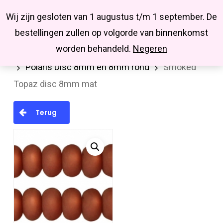
Menu
Skip
Missbluesieraden
Wij zijn gesloten van 1 augustus t/m 1 september. De
search
account
to
Close
bestellingen zullen op volgorde van binnenkomst
main
Menu
worden behandeld.
Negeren
Home
Kralen en kralenmixen
Polaris kralen
content
Polaris Disc 8mm en 8mm rond
Smoked
Topaz disc 8mm mat
Terug