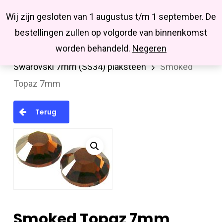
Menu
Skip
Missbluesieraden
Wij zijn gesloten van 1 augustus t/m 1 september. De
search
account
to
Close
bestellingen zullen op volgorde van binnenkomst
main
Menu
worden behandeld.
Negeren
Home
Swarovski
Plakstenen (Flatback)
content
Swarovski 7mm (SS34) plaksteen
Smoked
Topaz 7mm
Terug
Smoked Topaz 7mm