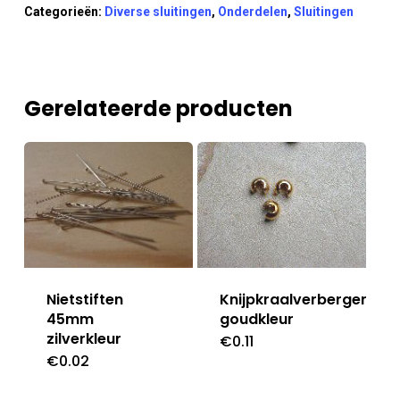
Categorieën:
Diverse sluitingen
,
Onderdelen
,
Sluitingen
Gerelateerde producten
Nietstiften
Knijpkraalverberger
45mm
goudkleur
zilverkleur
€
0.11
€
0.02