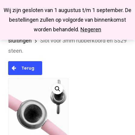
Menu
Skip
Missbluesieraden
Wij zijn gesloten van 1 augustus t/m 1 september. De
search
account
to
Close
bestellingen zullen op volgorde van binnenkomst
main
Menu
worden behandeld.
Negeren
Home
Onderdelen
Sluitingen
Diverse
content
sluitingen
Slot voor 3mm rubberkoord en SS29
steen.
Terug