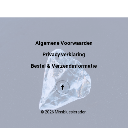
Algemene Voorwaarden
Privacy verklaring
Bestel & Verzendinformatie
facebook
© 2026 Missbluesieraden.