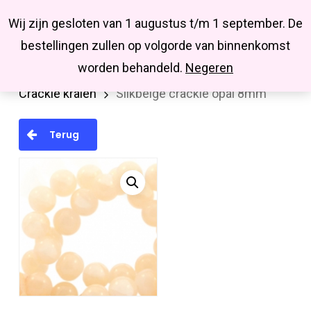
Menu
Skip
Missbluesieraden
Wij zijn gesloten van 1 augustus t/m 1 september. De
search
account
to
Close
bestellingen zullen op volgorde van binnenkomst
main
Menu
worden behandeld.
Negeren
Home
Kralen en kralenmixen
Glaskralen
content
Crackle kralen
Silkbeige crackle opal 8mm
Terug