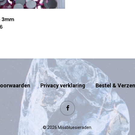
e 3mm
06
oorwaarden
Privacy verklaring
Bestel & Verze
facebook
© 2026 Missbluesieraden.