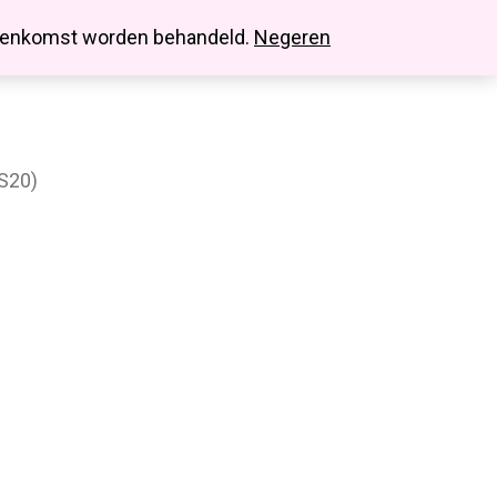
search
account
innenkomst worden behandeld.
Negeren
S20)