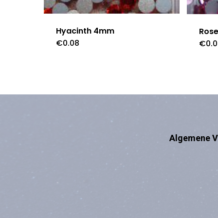
Hyacinth 4mm
Ros
€
0.08
€
0.
Algemene V