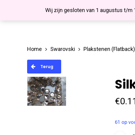
Skip
Facebook
Wij zijn gesloten van 1 augustus t/m
to
main
content
Home
Swarovski
Plakstenen (Flatback)
Hit enter to search or ESC to close
Terug
Sil
€
0.1
61 op vo