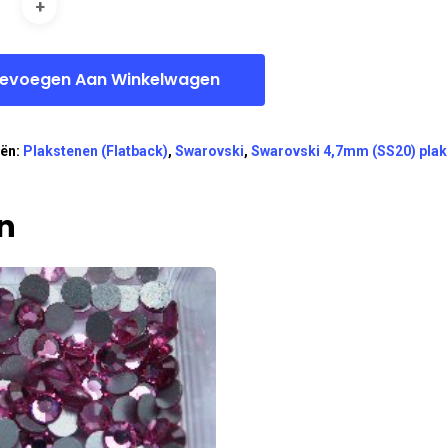
evoegen Aan Winkelwagen
eën:
Plakstenen (Flatback)
,
Swarovski
,
Swarovski 4,7mm (SS20) plak
n