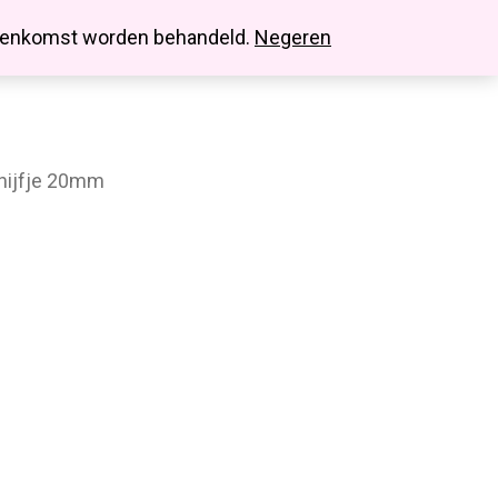
search
account
innenkomst worden behandeld.
Negeren
hijfje 20mm