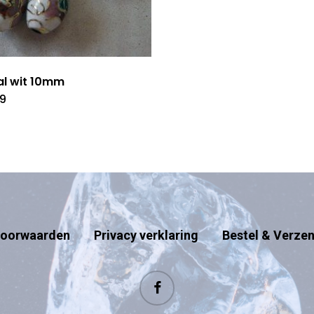
l wit 10mm
79
oorwaarden
Privacy verklaring
Bestel & Verze
facebook