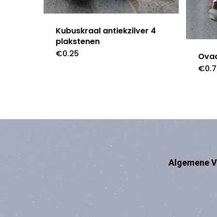
Kubuskraal antiekzilver 4
plakstenen
€
0.25
Ovaa
€
0.
Algemene V