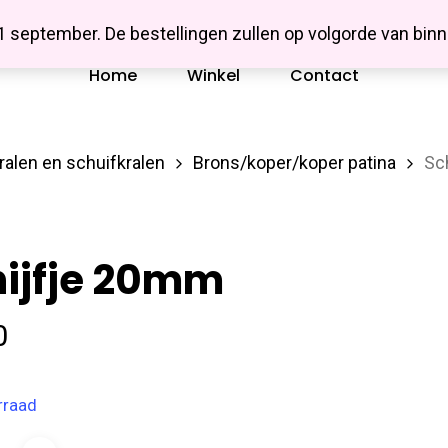
Missbluesieraden
 1 september. De bestellingen zullen op volgorde van b
Home
Winkel
Contact
ralen en schuifkralen
Brons/koper/koper patina
Sc
hijfje 20mm
0
rraad