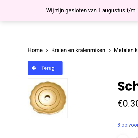
Skip
Facebook
Wij zijn gesloten van 1 augustus t/m
to
main
content
Home
Kralen en kralenmixen
Metalen k
Hit enter to search or ESC to close
Terug
Sc
€
0.3
3 op voo