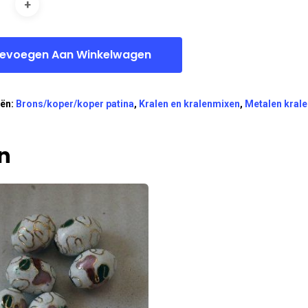
evoegen Aan Winkelwagen
eën:
Brons/koper/koper patina
,
Kralen en kralenmixen
,
Metalen krale
n