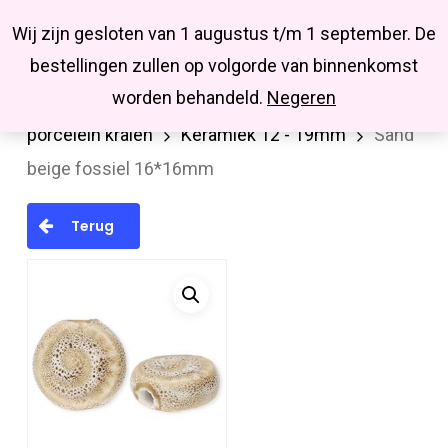
Menu
Skip
Missbluesieraden
Wij zijn gesloten van 1 augustus t/m 1 september. De
search
account
to
Close
bestellingen zullen op volgorde van binnenkomst
main
Menu
worden behandeld.
Negeren
Home
Kralen en kralenmixen
Keramiek /
content
porcelein kralen
Keramiek 12 - 19mm
Sand
beige fossiel 16*16mm
Terug