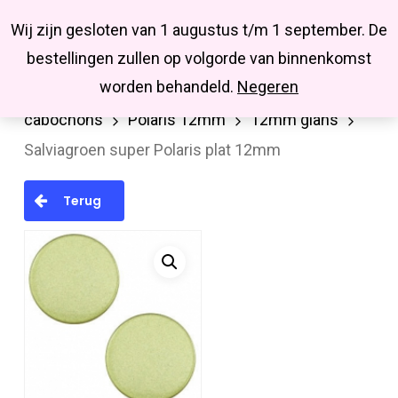
Menu
Skip
Missbluesieraden
Wij zijn gesloten van 1 augustus t/m 1 september. De
search
account
to
Close
bestellingen zullen op volgorde van binnenkomst
main
Menu
worden behandeld.
Negeren
Home
Cabochons/Camee
Polaris
content
cabochons
Polaris 12mm
12mm glans
Salviagroen super Polaris plat 12mm
Terug