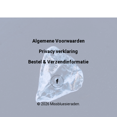
Algemene Voorwaarden
Privacy verklaring
Bestel & Verzendinformatie
facebook
© 2026 Missbluesieraden.