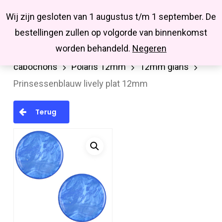
Menu
Skip
Missbluesieraden
Wij zijn gesloten van 1 augustus t/m 1 september. De
search
account
to
Close
bestellingen zullen op volgorde van binnenkomst
main
Menu
worden behandeld.
Negeren
Home
Cabochons/Camee
Polaris
content
cabochons
Polaris 12mm
12mm glans
Prinsessenblauw lively plat 12mm
Terug