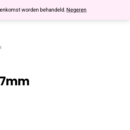
search
account
innenkomst worden behandeld.
Negeren
m
y 7mm