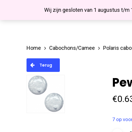
Skip
Facebook
Wij zijn gesloten van 1 augustus t/m
to
main
content
Home
Cabochons/Camee
Polaris cab
Hit enter to search or ESC to close
Terug
Pew
€
0.6
7 op voo