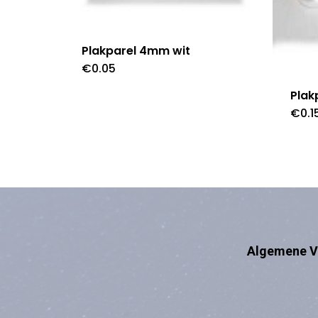
Plakparel 4mm wit
€
0.05
Plak
€
0.1
Algemene V