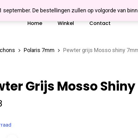
Missbluesieraden
 1 september. De bestellingen zullen op volgorde van b
Home
Winkel
Contact
ochons
Polaris 7mm
Pewter grijs Mosso shiny 7m
ter Grijs Mosso Shin
3
rraad