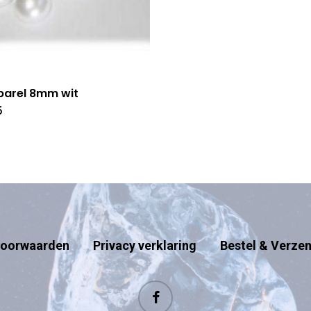
parel 8mm wit
5
oorwaarden
Privacy verklaring
Bestel & Verze
facebook