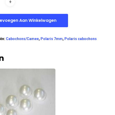
evoegen Aan Winkelwagen
eën:
Cabochons/Camee
,
Polaris 7mm
,
Polaris cabochons
n