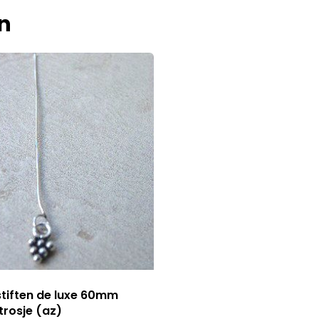
n
stiften de luxe 60mm
trosje (az)