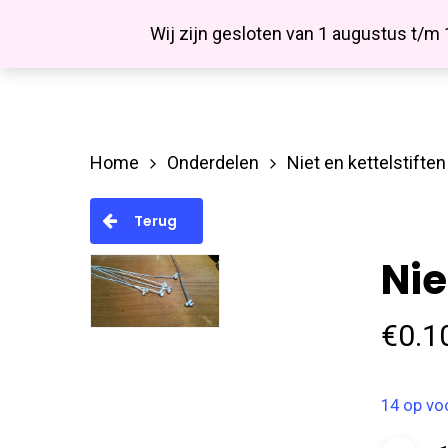
Skip
Facebook
Wij zijn gesloten van 1 augustus t/m
to
main
content
Home
Onderdelen
Niet en kettelstiften
Hit enter to search or ESC to close
Terug
Nie
€
0.1
14 op vo