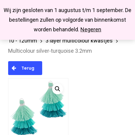
Menu
Skip
Missbluesieraden
Wij zijn gesloten van 1 augustus t/m 1 september. De
search
account
to
Close
bestellingen zullen op volgorde van binnenkomst
main
Menu
worden behandeld.
Negeren
Home
Hanger/bedel/tussenstuk
Kwastjes
content
10 - 120mm
3 layer multicolour kwastjes
Multicolour silver-turquoise 3.2mm
Terug