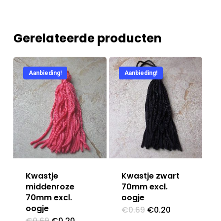
Gerelateerde producten
Aanbieding!
Aanbieding!
Kwastje
Kwastje zwart
middenroze
70mm excl.
70mm excl.
oogje
oogje
Oorspronkelijke
Huidige
€
0.69
€
0.20
prijs
prijs
Oorspronkelijke
Huidige
€
0.69
€
0.20