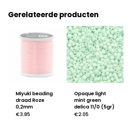
Gerelateerde producten
Miyuki beading
Opaque light
draad Roze
mint green
0,2mm
delica 11/0 (5gr)
€
3.85
€
2.05