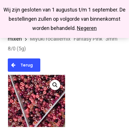
Menu
Skip
Missbluesieraden
Wij zijn gesloten van 1 augustus t/m 1 september. De
search
account
to
Close
bestellingen zullen op volgorde van binnenkomst
main
Menu
worden behandeld.
Negeren
Home
MIYUKI en TOHO rocailles
miyuki
content
mixen
Miyuki rocaillemix “Fantasy Pink” 3mm
8/0 (5g)
Terug