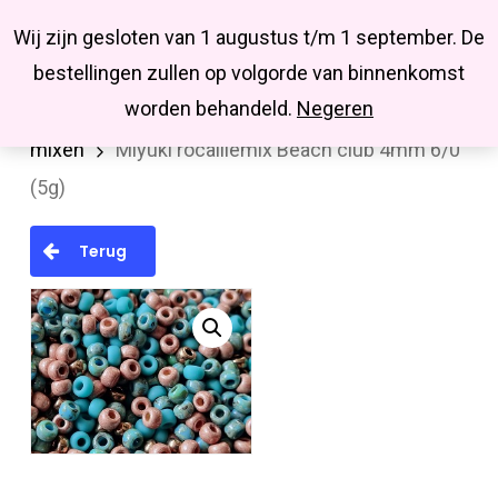
Menu
Skip
Missbluesieraden
Wij zijn gesloten van 1 augustus t/m 1 september. De
search
account
to
Close
bestellingen zullen op volgorde van binnenkomst
main
Menu
worden behandeld.
Negeren
Home
MIYUKI en TOHO rocailles
miyuki
content
mixen
Miyuki rocaillemix Beach club 4mm 6/0
(5g)
Terug