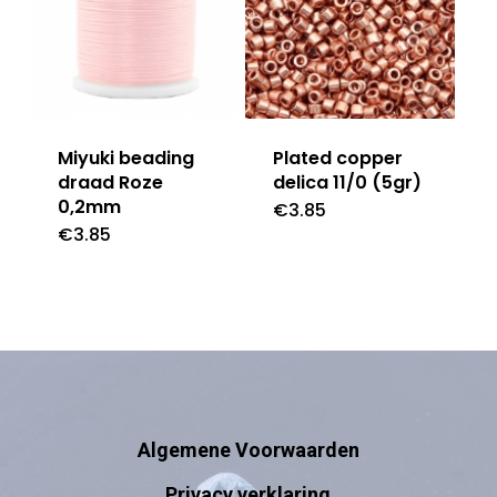
Miyuki beading
Plated copper
draad Roze
delica 11/0 (5gr)
0,2mm
€
3.85
€
3.85
Algemene Voorwaarden
Privacy verklaring