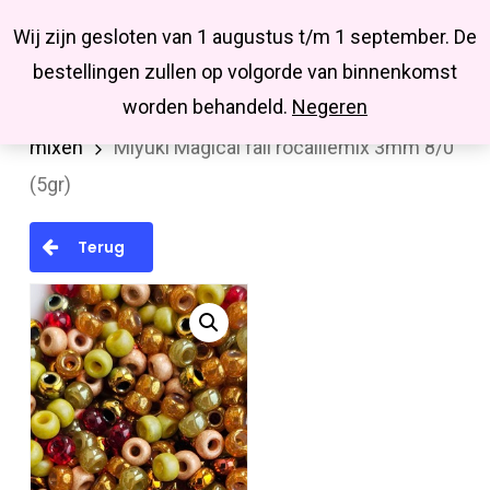
Menu
Skip
Missbluesieraden
Wij zijn gesloten van 1 augustus t/m 1 september. De
search
account
to
Close
bestellingen zullen op volgorde van binnenkomst
main
Menu
worden behandeld.
Negeren
Home
MIYUKI en TOHO rocailles
miyuki
content
mixen
Miyuki Magical fall rocaillemix 3mm 8/0
(5gr)
Terug