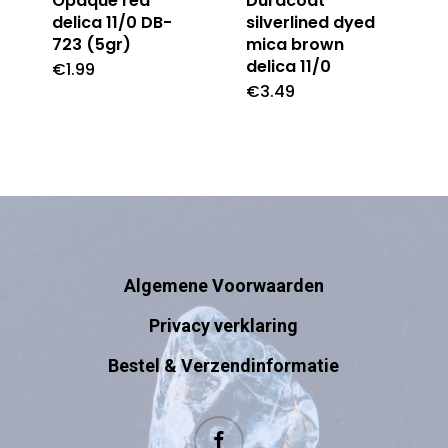
Opaque red
Duracoat
delica 11/0 DB-
silverlined dyed
723 (5gr)
mica brown
delica 11/0
€
1.99
€
3.49
Algemene Voorwaarden
Privacy verklaring
Bestel & Verzendinformatie
facebook