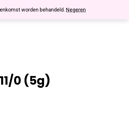
search
account
innenkomst worden behandeld.
Negeren
11/0 (5g)