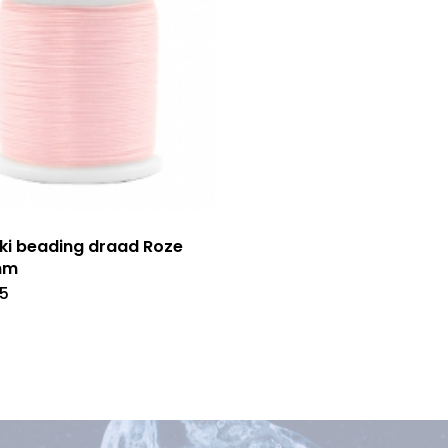
ki beading draad Roze
mm
85