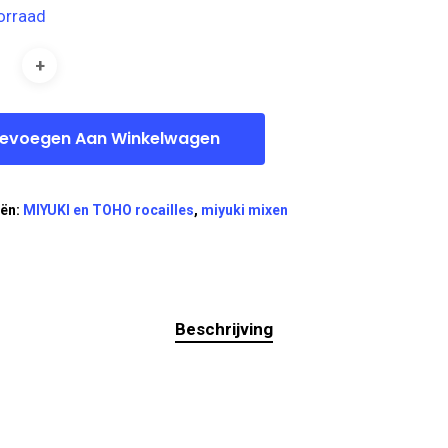
orraad
evoegen Aan Winkelwagen
eën:
MIYUKI en TOHO rocailles
,
miyuki mixen
Beschrijving