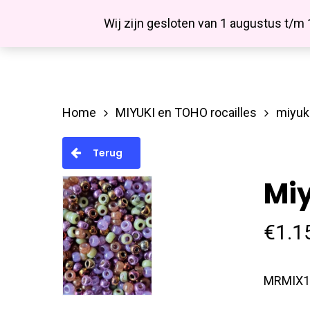
Skip
Facebook
Wij zijn gesloten van 1 augustus t/m
to
main
content
Home
MIYUKI en TOHO rocailles
miyuk
Hit enter to search or ESC to close
Terug
Miy
€
1.1
MRMIX1