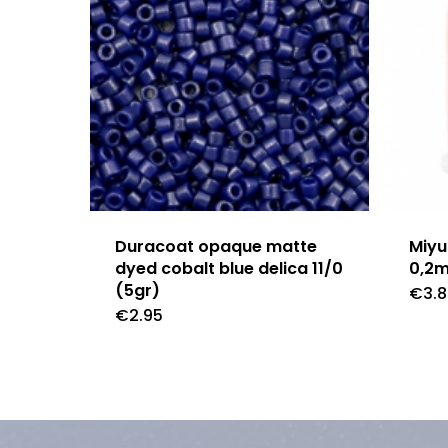
Duracoat opaque matte
Miyu
dyed cobalt blue delica 11/0
0,2
(5gr)
€
3.
€
2.95