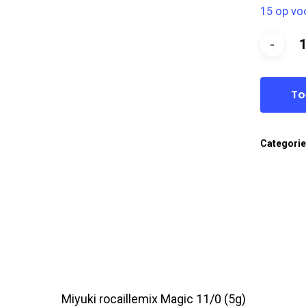
15 op vo
To
Categori
Miyuki rocaillemix Magic 11/0 (5g)