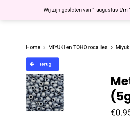
Skip
Facebook
Wij zijn gesloten van 1 augustus t/m
to
main
content
Home
MIYUKI en TOHO rocailles
Miyuki
Hit enter to search or ESC to close
Terug
Met
(5g
€
0.9