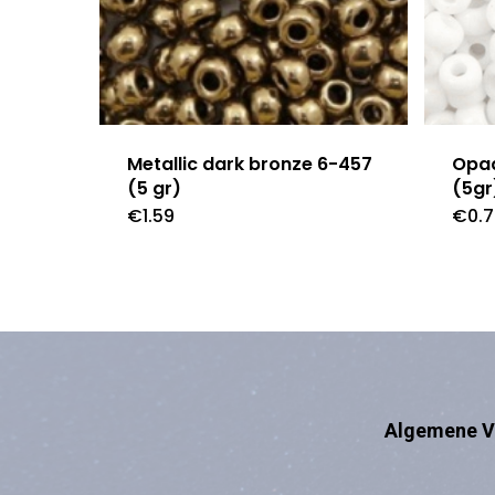
Metallic dark bronze 6-457
Opaq
(5 gr)
(5gr
€
1.59
€
0.
Algemene V