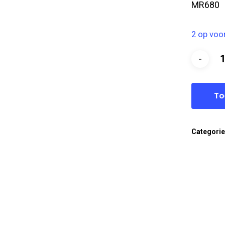
MR680
2 op voo
To
Categori