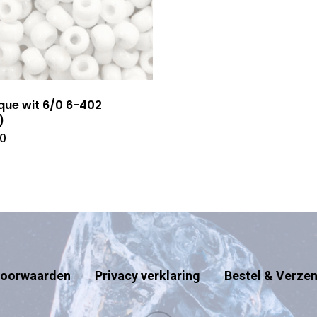
ue wit 6/0 6-402
)
70
oorwaarden
Privacy verklaring
Bestel & Verze