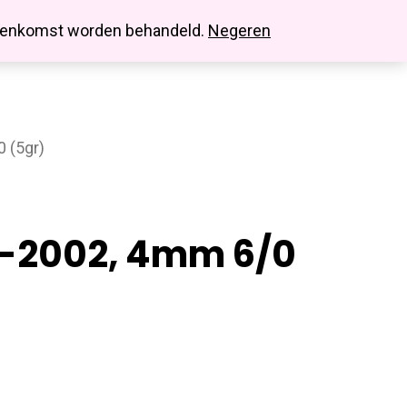
search
account
innenkomst worden behandeld.
Negeren
0 (5gr)
 6-2002, 4mm 6/0