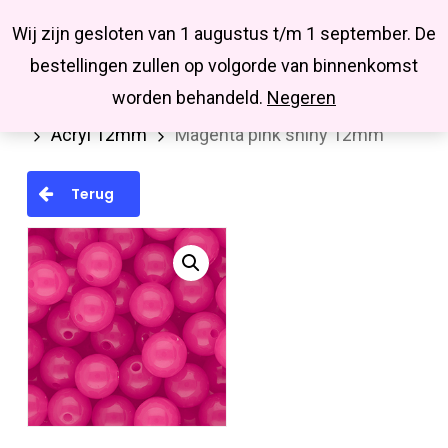
Menu
Skip
Missbluesieraden
Wij zijn gesloten van 1 augustus t/m 1 september. De
search
account
to
Close
bestellingen zullen op volgorde van binnenkomst
main
Menu
worden behandeld.
Negeren
Home
Kralen en kralenmixen
Acryl kralen
content
Acryl 12mm
Magenta pink shiny 12mm
Terug