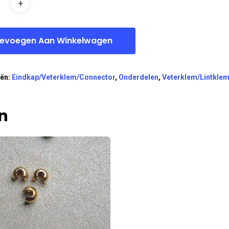
evoegen Aan Winkelwagen
eën:
Eindkap/Veterklem/Connector
,
Onderdelen
,
Veterklem/Lintkle
n