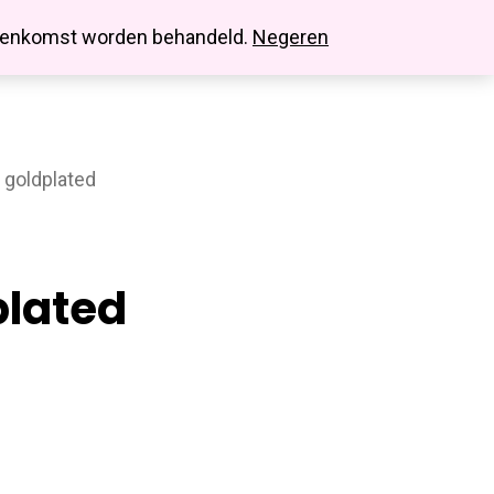
search
account
innenkomst worden behandeld.
Negeren
 goldplated
plated