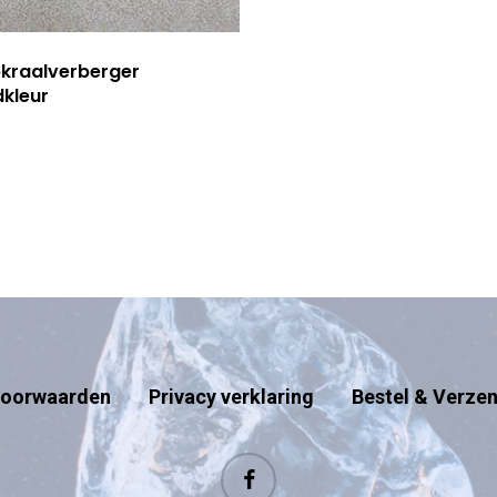
pkraalverberger
kleur
oorwaarden
Privacy verklaring
Bestel & Verze
facebook