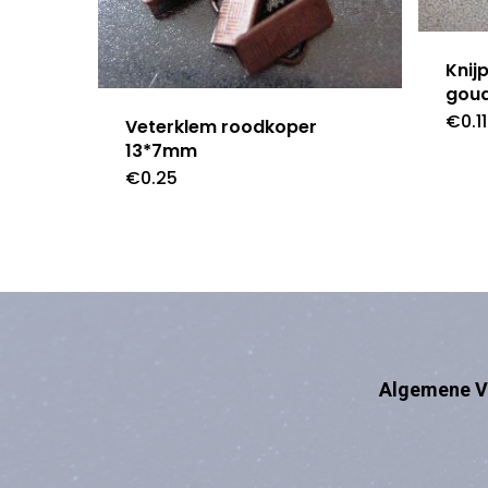
Knij
goud
€
0.11
Veterklem roodkoper
13*7mm
€
0.25
Algemene V