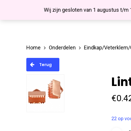
Skip
Facebook
Wij zijn gesloten van 1 augustus t/m
to
main
content
Home
Onderdelen
Eindkap/Veterklem
Hit enter to search or ESC to close
Terug
Li
€
0.4
22 op vo