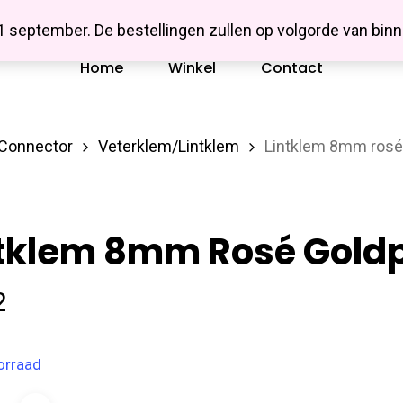
Missbluesieraden
 1 september. De bestellingen zullen op volgorde van b
Home
Winkel
Contact
/Connector
Veterklem/Lintklem
Lintklem 8mm rosé
ntklem 8mm Rosé Gold
2
orraad