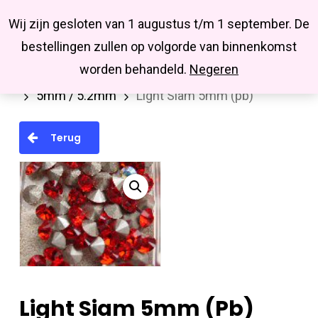
Menu
Skip
Missbluesieraden
Wij zijn gesloten van 1 augustus t/m 1 september. De
search
account
to
Close
bestellingen zullen op volgorde van binnenkomst
main
Menu
worden behandeld.
Negeren
Home
Swarovski
Similistenen (Pointback)
content
5mm / 5.2mm
Light Siam 5mm (pb)
Terug
Light Siam 5mm (pb)