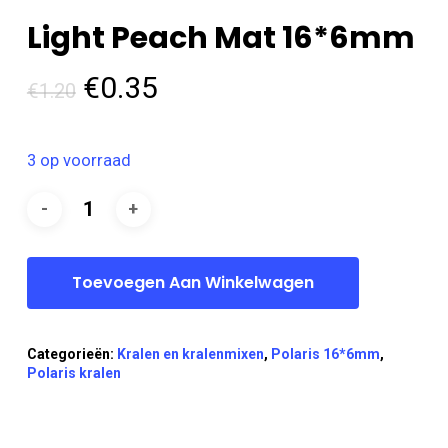
Light Peach Mat 16*6mm
Oorspronkelijke
Huidige
€
0.35
€
1.20
prijs
prijs
was:
is:
3 op voorraad
€1.20.
€0.35.
Toevoegen Aan Winkelwagen
Categorieën:
Kralen en kralenmixen
,
Polaris 16*6mm
,
Polaris kralen