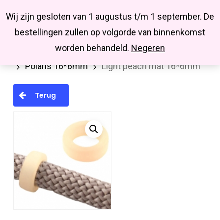
Menu
Skip
Missbluesieraden
Wij zijn gesloten van 1 augustus t/m 1 september. De
search
account
to
Close
bestellingen zullen op volgorde van binnenkomst
main
Menu
worden behandeld.
Negeren
Home
Kralen en kralenmixen
Polaris kralen
content
Polaris 16*6mm
Light peach mat 16*6mm
Terug