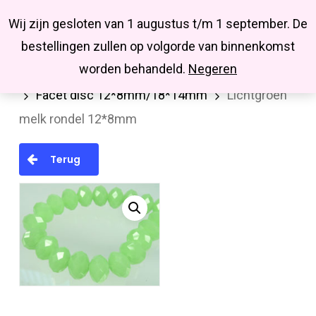
Menu
Skip
Missbluesieraden
Wij zijn gesloten van 1 augustus t/m 1 september. De
search
account
to
Close
bestellingen zullen op volgorde van binnenkomst
main
Menu
worden behandeld.
Negeren
Home
Kralen en kralenmixen
Facetkralen
content
Facet disc 12*8mm/18*14mm
Lichtgroen
melk rondel 12*8mm
Terug