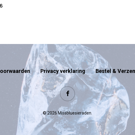
06
oorwaarden
Privacy verklaring
Bestel & Verze
facebook
© 2026 Missbluesieraden.