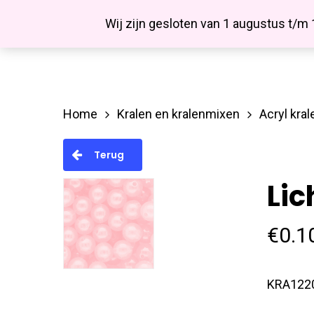
Skip
Facebook
Wij zijn gesloten van 1 augustus t/m
to
main
content
Home
Kralen en kralenmixen
Acryl kral
Hit enter to search or ESC to close
Terug
Lic
€
0.1
KRA122