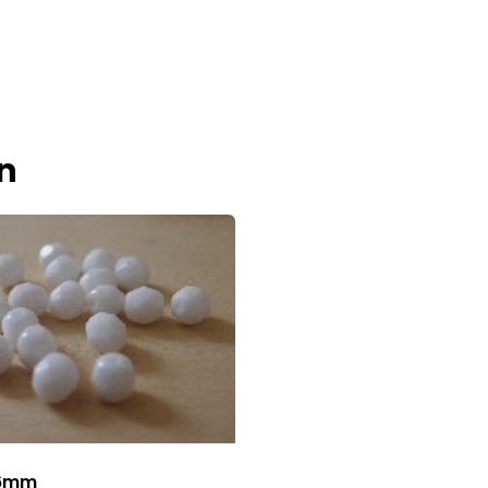
n
 6mm