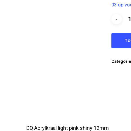
93 op vo
To
Categori
DQ Acrylkraal light pink shiny 12mm