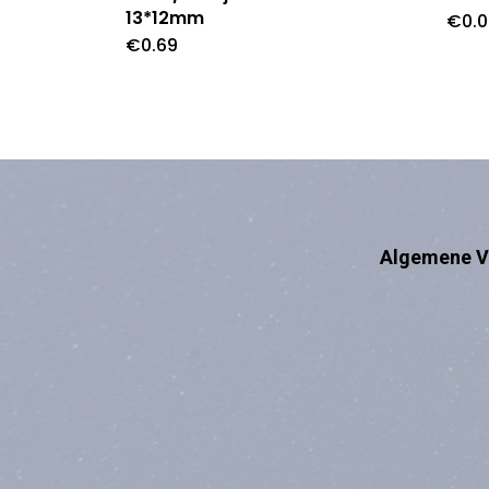
13*12mm
€
0.
€
0.69
Algemene V