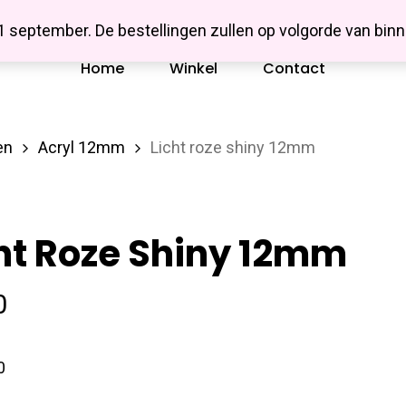
Missbluesieraden
 1 september. De bestellingen zullen op volgorde van b
Home
Winkel
Contact
en
Acryl 12mm
Licht roze shiny 12mm
ht Roze Shiny 12mm
0
0