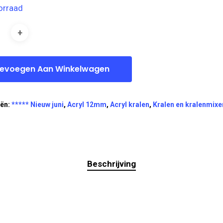
orraad
evoegen Aan Winkelwagen
eën:
***** Nieuw juni
,
Acryl 12mm
,
Acryl kralen
,
Kralen en kralenmixe
Beschrijving