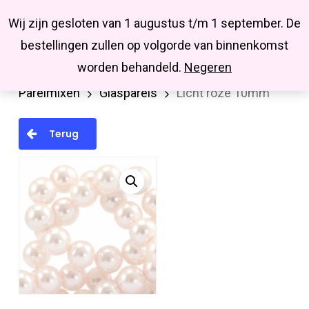
Menu
Skip
Missbluesieraden
Wij zijn gesloten van 1 augustus t/m 1 september. De
search
account
to
Close
bestellingen zullen op volgorde van binnenkomst
main
Menu
worden behandeld.
Negeren
Home
Kralen en kralenmixen
Parels en
content
Parelmixen
Glasparels
Licht roze 10mm
Terug