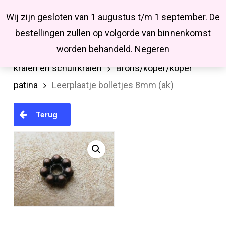
Menu
Skip
Missbluesieraden
Wij zijn gesloten van 1 augustus t/m 1 september. De
search
account
to
Close
bestellingen zullen op volgorde van binnenkomst
main
Menu
worden behandeld.
Negeren
Home
Kralen en kralenmixen
Metalen
content
kralen en schuifkralen
Brons/koper/koper
patina
Leerplaatje bolletjes 8mm (ak)
Terug