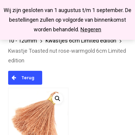
Menu
Skip
Missbluesieraden
Wij zijn gesloten van 1 augustus t/m 1 september. De
search
account
to
Close
bestellingen zullen op volgorde van binnenkomst
main
Menu
worden behandeld.
Negeren
Home
Hanger/bedel/tussenstuk
Kwastjes
content
10 - 120mm
Kwastjes 6cm Limited edition
Kwastje Toasted nut rose-warmgold 6cm Limited
edition
Terug