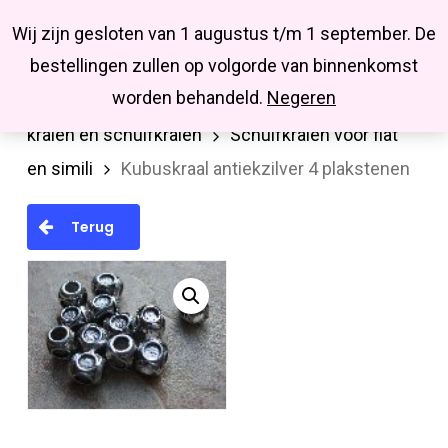
Menu
Skip
Missbluesieraden
Wij zijn gesloten van 1 augustus t/m 1 september. De
search
account
to
Close
bestellingen zullen op volgorde van binnenkomst
main
Menu
worden behandeld.
Negeren
Home
Kralen en kralenmixen
Metalen
content
kralen en schuifkralen
Schuifkralen voor flat
en simili
Kubuskraal antiekzilver 4 plakstenen
Terug