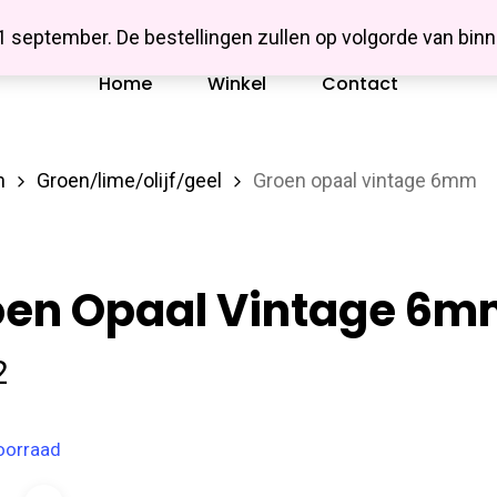
Missbluesieraden
 1 september. De bestellingen zullen op volgorde van b
Home
Winkel
Contact
n
Groen/lime/olijf/geel
Groen opaal vintage 6mm
oen Opaal Vintage 6
2
oorraad