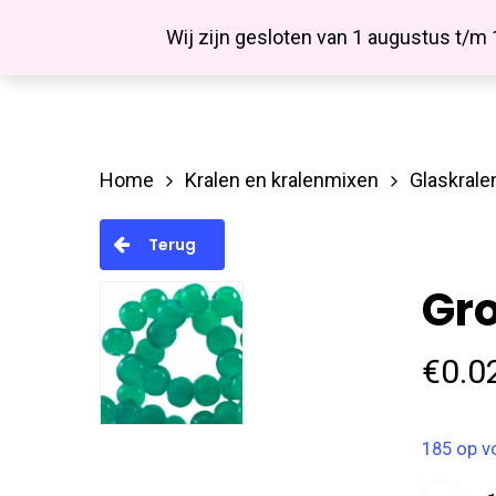
Skip
Facebook
Wij zijn gesloten van 1 augustus t/m
to
main
content
Home
Kralen en kralenmixen
Glaskrale
Hit enter to search or ESC to close
Terug
Gr
€
0.0
185 op v