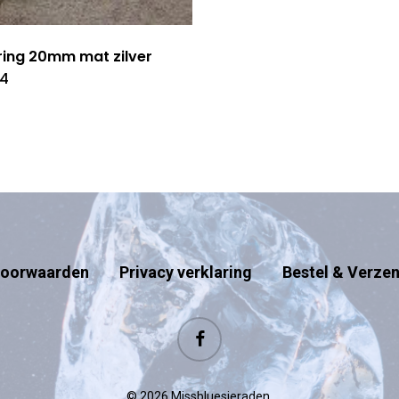
ring 20mm mat zilver
54
oorwaarden
Privacy verklaring
Bestel & Verze
facebook
© 2026 Missbluesieraden.