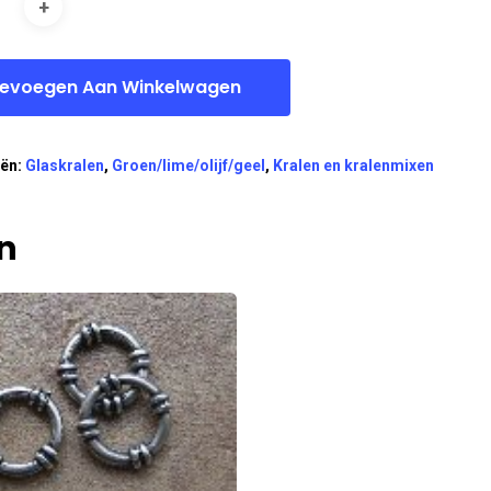
evoegen Aan Winkelwagen
eën:
Glaskralen
,
Groen/lime/olijf/geel
,
Kralen en kralenmixen
n