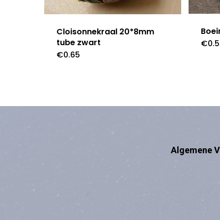
Boei
Cloisonnekraal 20*8mm
tube zwart
€
0.
€
0.65
Algemene V