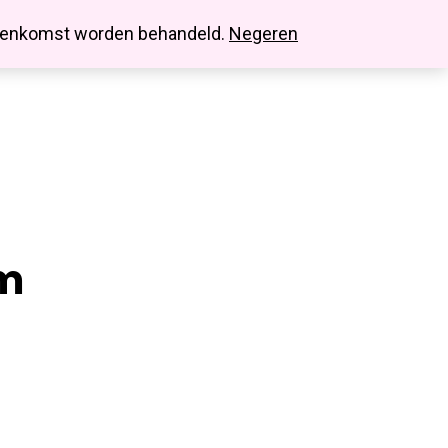
search
account
innenkomst worden behandeld.
Negeren
mm