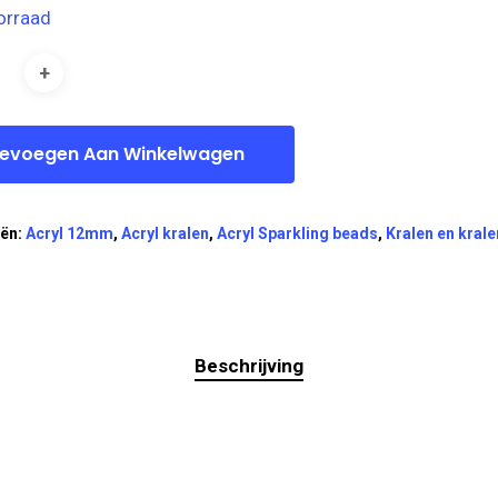
orraad
evoegen Aan Winkelwagen
eën:
Acryl 12mm
,
Acryl kralen
,
Acryl Sparkling beads
,
Kralen en kral
Beschrijving