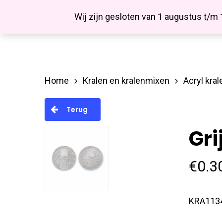
Skip
Facebook
Wij zijn gesloten van 1 augustus t/m
to
main
content
Home
Kralen en kralenmixen
Acryl kral
Hit enter to search or ESC to close
Terug
Gri
€
0.3
KRA113