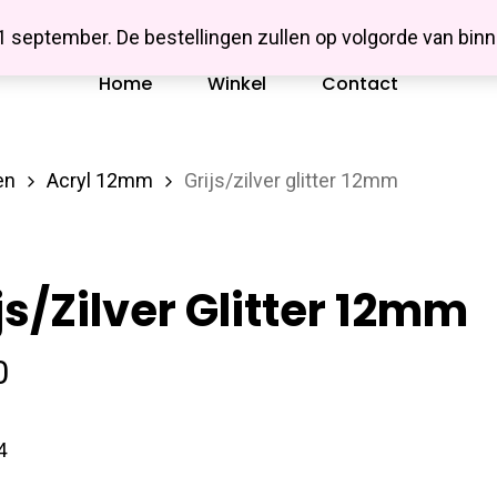
Missbluesieraden
 1 september. De bestellingen zullen op volgorde van b
Home
Winkel
Contact
en
Acryl 12mm
Grijs/zilver glitter 12mm
js/zilver Glitter 12mm
0
4