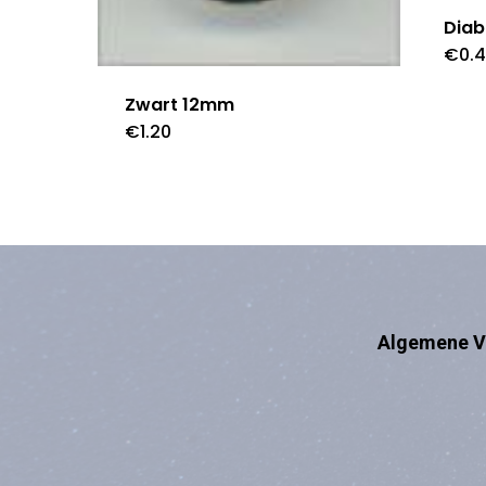
Diab
€
0.
Zwart 12mm
€
1.20
Algemene V