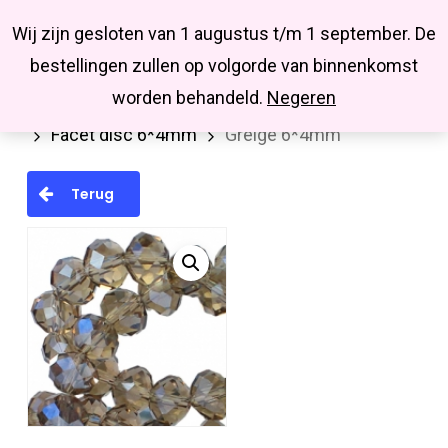
Menu
Skip
Missbluesieraden
Wij zijn gesloten van 1 augustus t/m 1 september. De
search
account
to
Close
bestellingen zullen op volgorde van binnenkomst
main
Menu
worden behandeld.
Negeren
Home
Kralen en kralenmixen
Facetkralen
content
Facet disc 6*4mm
Greige 6*4mm
Terug