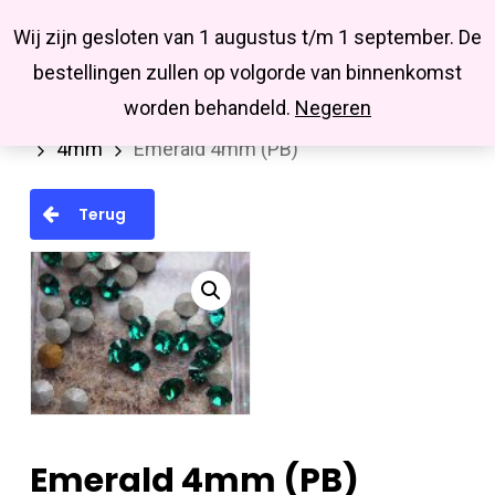
Menu
Skip
Missbluesieraden
Wij zijn gesloten van 1 augustus t/m 1 september. De
search
account
to
Close
bestellingen zullen op volgorde van binnenkomst
main
Menu
worden behandeld.
Negeren
Home
Swarovski
Similistenen (Pointback)
content
4mm
Emerald 4mm (PB)
Terug
Emerald 4mm (PB)