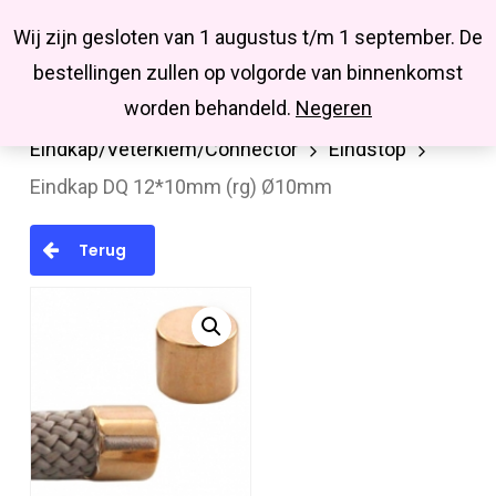
Menu
Skip
Missbluesieraden
Wij zijn gesloten van 1 augustus t/m 1 september. De
search
account
to
Close
bestellingen zullen op volgorde van binnenkomst
main
Menu
worden behandeld.
Negeren
Home
Onderdelen
content
Eindkap/Veterklem/Connector
Eindstop
Eindkap DQ 12*10mm (rg) Ø10mm
Terug