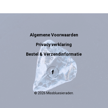
Algemene Voorwaarden
Privacy verklaring
Bestel & Verzendinformatie
facebook
© 2026 Missbluesieraden.