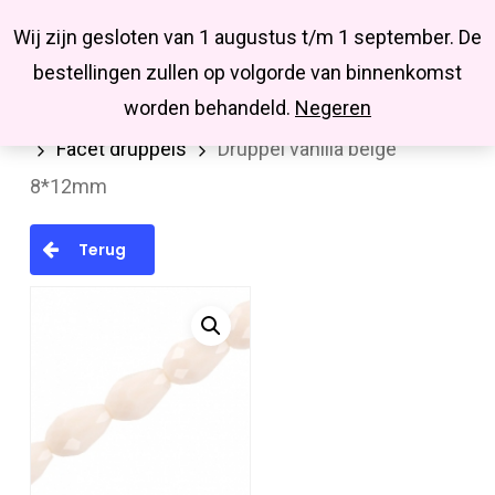
Menu
Skip
Missbluesieraden
Wij zijn gesloten van 1 augustus t/m 1 september. De
search
account
to
Close
bestellingen zullen op volgorde van binnenkomst
main
Menu
worden behandeld.
Negeren
Home
Kralen en kralenmixen
Facetkralen
content
Facet druppels
Druppel vanilla beige
8*12mm
Terug