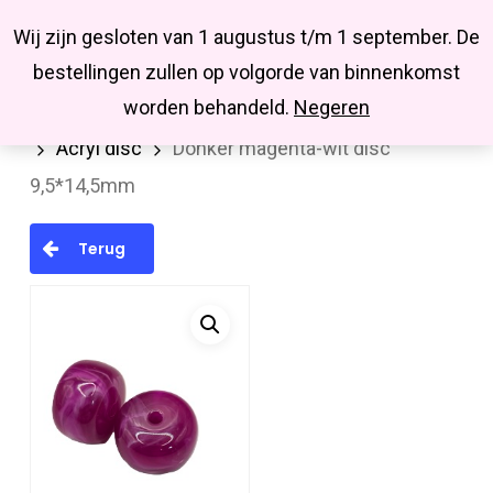
Menu
Skip
Missbluesieraden
Wij zijn gesloten van 1 augustus t/m 1 september. De
search
account
to
Close
bestellingen zullen op volgorde van binnenkomst
main
Menu
worden behandeld.
Negeren
Home
Kralen en kralenmixen
Acryl kralen
content
Acryl disc
Donker magenta-wit disc
9,5*14,5mm
Terug