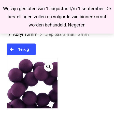
Menu
Skip
Missbluesieraden
Wij zijn gesloten van 1 augustus t/m 1 september. De
search
account
to
Close
bestellingen zullen op volgorde van binnenkomst
main
Menu
worden behandeld.
Negeren
Home
Kralen en kralenmixen
Acryl kralen
content
Acryl 12mm
Diep paars mat 12mm
Terug