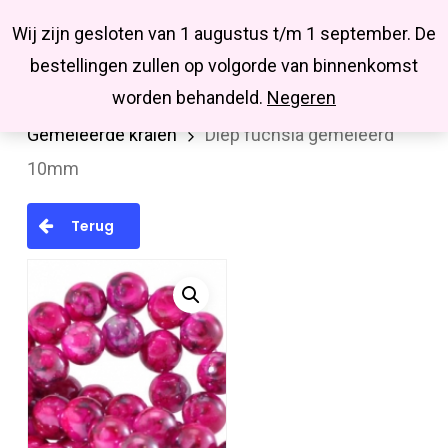
Menu
Skip
Missbluesieraden
Wij zijn gesloten van 1 augustus t/m 1 september. De
search
account
to
Close
bestellingen zullen op volgorde van binnenkomst
main
Menu
worden behandeld.
Negeren
Home
Kralen en kralenmixen
Glaskralen
content
Gemêleerde kralen
Diep fuchsia gemeleerd
10mm
Terug