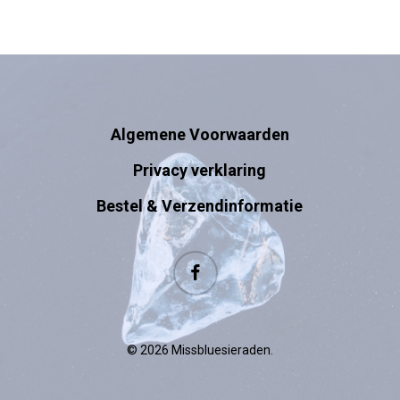
Algemene Voorwaarden
Privacy verklaring
Bestel & Verzendinformatie
facebook
© 2026 Missbluesieraden.