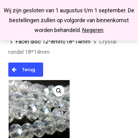
Menu
Skip
Missbluesieraden
Wij zijn gesloten van 1 augustus t/m 1 september. De
search
account
to
Close
bestellingen zullen op volgorde van binnenkomst
main
Menu
worden behandeld.
Negeren
Home
Kralen en kralenmixen
Facetkralen
content
Facet disc 12*8mm/18*14mm
Crystal
rondel 18*14mm
Terug