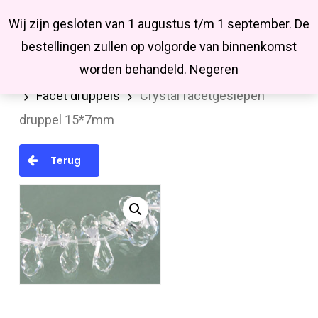
Menu
Skip
Missbluesieraden
Wij zijn gesloten van 1 augustus t/m 1 september. De
search
account
to
Close
bestellingen zullen op volgorde van binnenkomst
main
Menu
worden behandeld.
Negeren
Home
Kralen en kralenmixen
Facetkralen
content
Facet druppels
Crystal facetgeslepen
druppel 15*7mm
Terug